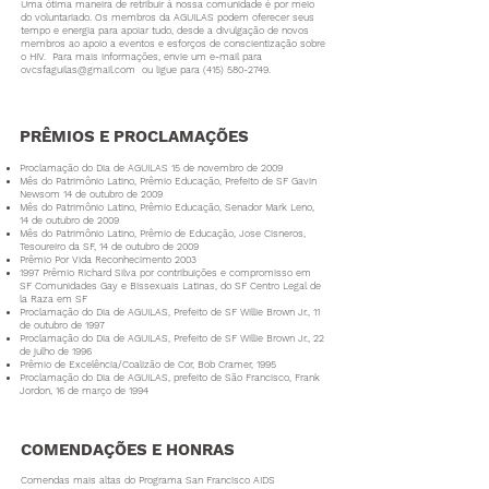
Uma ótima maneira de retribuir à nossa comunidade é por meio
do voluntariado. Os membros da AGUILAS podem oferecer seus
tempo e energia para
apoiar tudo, desde a divulgação de novos
membros ao apoio a eventos e esforços de conscientização sobre
o HIV.
Para mais informações, envie um e-mail para
ovcsfaguilas@gmail.com
ou ligue para
(415) 580-2749
.
PRÊMIOS E PROCLAMAÇÕES
Proclamação do Dia de AGUILAS 15 de novembro de 2009
Mês do Patrimônio Latino, Prêmio Educação, Prefeito de SF Gavin
Newsom 14 de outubro de 2009
Mês do Patrimônio Latino, Prêmio Educação, Senador Mark Leno,
14 de outubro de 2009
Mês do Patrimônio Latino, Prêmio de Educação, Jose Cisneros,
Tesoureiro da SF, 14 de outubro de 2009
Prêmio Por Vida Reconhecimento 2003
1997 Prêmio Richard Silva por contribuições e compromisso em
SF Comunidades Gay e Bissexuais Latinas,
do SF Centro Legal
de
la Raza em SF
Proclamação do Dia de AGUILAS, Prefeito de SF Willie Brown Jr., 11
de outubro de 1997
Proclamação do Dia de AGUILAS, Prefeito de SF Willie Brown Jr., 22
de julho de 1996
Prêmio de Excelência/Coalizão de Cor, Bob Cramer, 1995
Proclamação do Dia de AGUILAS, prefeito de São Francisco, Frank
Jordon, 16 de março de 1994
COMENDAÇÕES E HONRAS
Comendas mais altas do Programa San Francisco AIDS