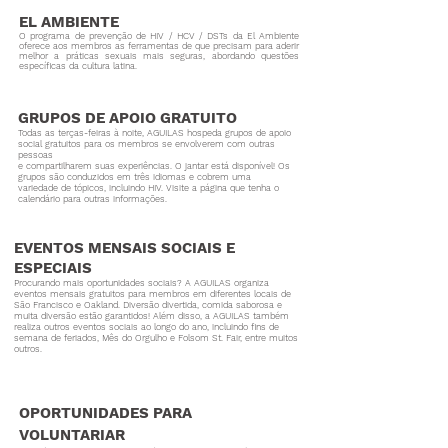
EL AMBIENTE
O programa de prevenção de HIV / HCV / DSTs da El Ambiente
oferece aos membros as ferramentas de que precisam para aderir
melhor a práticas sexuais mais seguras, abordando questões
específicas da cultura latina.
GRUPOS DE APOIO GRATUITO
Todas as terças-feiras à noite, AGUILAS hospeda grupos de apoio
social gratuitos para os membros se envolverem com outras
pessoas
e compartilharem suas experiências.
O jantar está disponível! Os
grupos são conduzidos em três idiomas e cobrem uma
variedade de tópicos, incluindo HIV. Visite a página que tenha o
calendário
para
outras informações.
EVENTOS MENSAIS SOCIAIS E
ESPECIAIS
Procurando mais oportunidades sociais? A AGUILAS organiza
eventos mensais gratuitos para membros em diferentes locais de
São Francisco e Oakland. Diversão divertida, comida saborosa e
muita diversão estão garantidos! Além disso, a AGUILAS também
realiza outros eventos sociais ao longo do ano, incluindo fins de
semana de feriados, Mês do Orgulho e Folsom St. Fair, entre muitos
outros.
OPORTUNIDADES PARA
VOLUNTARIAR