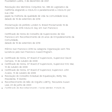
Foundation-Latinx, 3 de dezembro de 2021
Resolução dos Membros Conjuntos No. 386 do Legislativo da
Califórnia elogiando a AGUILAS e parabenizando a AGUILAS por
sua vital
papel na melhoria da qualidade de vida na comunidade local,
datado de 19 de setembro de 2019
Proclamação do prefeito London N. Breed Proclamando 19 de
setembro de 2019 AGUILAS Day em San Francisco
Certificado de Honra do Conselho de Supervisores de São
Francisco em Reconhecimento de 25 anos de Empoderamento da
Comunidade,
datado de 19 de setembro de 2019
Prêmio San Francisco 2019 na categoria Organização sem fins
lucrativos pelo San Francisco Award Program.
Certificado de Honra, SF Board of Supervisors, Supervisor David
Campos, 14 de outubro de 2009
Certificado de Honra, SF Board of Supervisors, Supervisor Eric Mar,
14 de outubro de 2009
Certificado de Honra, SF Board of Supervisor, Supervisor John
Avalos, 14 de outubro de 2009
Resolução do Conselho Estadual de Equalização, Betty Yee,
Presidente, 1º Distrito
Reconhecimento do Mês do Orgulho LGBTQ, Tesoureira Susan
Leal, 24 de junho de 2003
Certificado de Reconhecimento, Carole Migden, Estado da
Califórnia, 28 de novembro de 2000
Certificado de Honra, Mark Leno, SF Board of Supervisor 28 de
novembro de 2000
Certificado de Honra, Tom Ammiano, Conselho de Supervisores da
SF, 18 de novembro de 2000
Certificado de Reconhecimento, Kevin Shelly, Estado da Califórnia,
19 de novembro de 1998