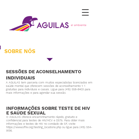
SOBRE NÓS
SESSÕES DE ACONSELHAMENTO
INDIVIDUAIS
A AGUILAS tem parceria com muitos especialistas licenciados em
saúde mental que oferecem sessões de aconselhamento 1: 1
gratuitas
para indivíduos e casais. Ligue para
(415) 558-8403
para
mais informações e para agendar sua sessão.
INFORMAÇÕES SOBRE TESTE DE HIV
E SAÚDE SEXUAL
O AGUILAS oferece encaminhamento rápido, gratuito e
confidencial para testes de HIV/HCV e DSTs. Para obter mais
informações e testes de HIV no condado de SF, visite
https://www.sfhiv.org/testing_locations.php
ou ligue para
(415) 554-
9136
.